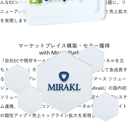
んなECシステムの課題感に対して、Shopify Plusを基盤に、リ
ニューアル経験に長けた当社の知見でシステム刷新と売上拡大
を実現します。
Shopifyとは
マーケットプレイス構築・
セラー獲得
with Mirakl Platform
「自社ECや既存モール出店に次ぐ、新たな販売チャネルを立
ち上げたい…」そんな企業の「第三の選択肢」として急成長す
るマーケットプレイス構築を支援します。Eコマース ソリュー
ションのリーディングプロバイダーである「Mirakl」の国内初
ソリューションパートナーとして、導入・設定から各種システ
ム連携、セラー獲得コンサルまでをトータルサポート。サイト
の個性アップ＋売上トップライン拡大を実現します。