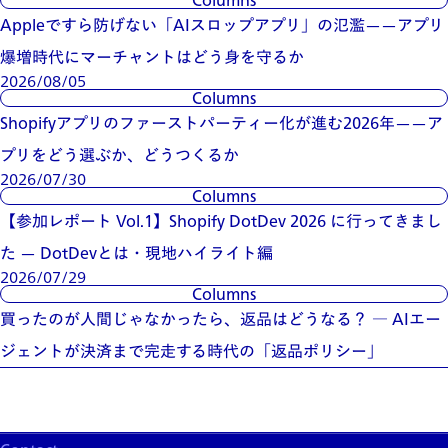
Columns
Appleですら防げない「AIスロップアプリ」の氾濫——アプリ
爆増時代にマーチャントはどう身を守るか
2026/08/05
Columns
Shopifyアプリのファーストパーティー化が進む2026年——ア
プリをどう選ぶか、どうつくるか
2026/07/30
Columns
【参加レポート Vol.1】Shopify DotDev 2026 に行ってきまし
た — DotDevとは・現地ハイライト編
2026/07/29
Columns
買ったのが人間じゃなかったら、返品はどうなる？ ― AIエー
ジェントが決済まで完走する時代の「返品ポリシー」
News
Columns
App
Blogs
Events