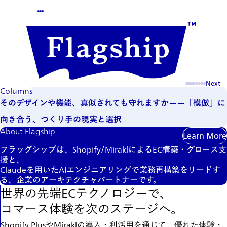
Ab
We
Develop Maps
まだない地図をつくる
Next
Columns
そのデザインや機能、真似されても守れますか——「模倣」に
向き合う、つくり手の現実と選択
About Flagship
Learn More
フラッグシップは、
Shopify
/
Mirakl
による
EC
構築・グロース支
援と、
Claude
を用いた
AI
エンジニアリングで業務再構築をリードす
る、企業のアーキテクチャパートナーです。
世界の
先端ECテクノロジーで、
コマース体験を
次のステージへ。
Shopify PlusやMiraklの導入・利活用を通じて、優れた体験・