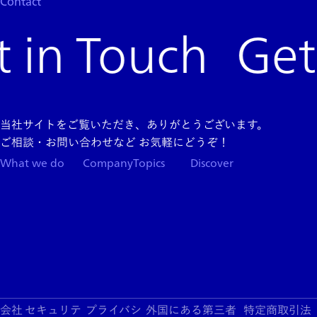
Contact
Get
当社サイトをご覧いただき、ありがとうございます。
ご相談・お問い合わせなど お気軽にどうぞ！
What we do
Company
Topics
Discover
Team
News
Store
Top
Careers
Columns
Press
Kit
About
App
Support
Blogs
Events
Services
Products
会社
セキュリテ
プライバシ
外国にある第三者
特定商取引法