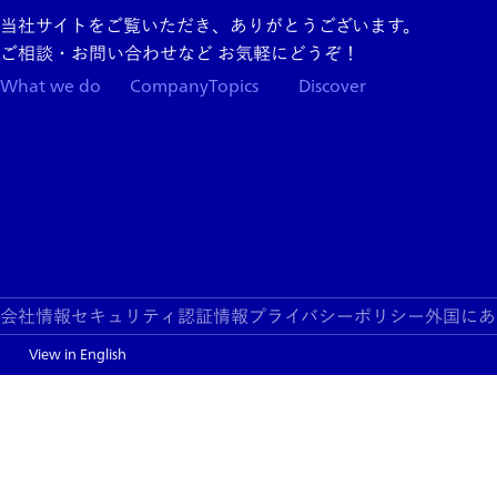
当社サイトをご覧いただき、ありがとうございます。
ご相談・お問い合わせなど お気軽にどうぞ！
What we do
Company
Topics
Discover
Team
News
Store
Top
Careers
Columns
Press
Kit
About
App
Support
Blogs
Events
Services
Products
会社情報
セキュリティ認証情報
プライバシーポリシー
外国にあ
View in English