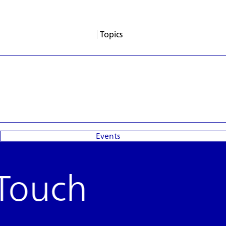
Topics
About
Services
Products
Careers
Support
Contact
News
Columns
App Blogs
Events
Events