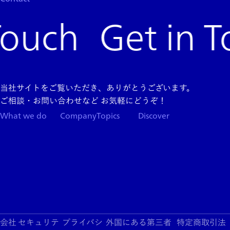
Get in To
当社サイトをご覧いただき、ありがとうございます。
ご相談・お問い合わせなど お気軽にどうぞ！
What we do
Company
Topics
Discover
Team
News
Store
Top
Careers
Columns
Press
Kit
About
App
Support
Blogs
Events
Services
Products
会社
セキュリテ
プライバシ
外国にある第三者
特定商取引法