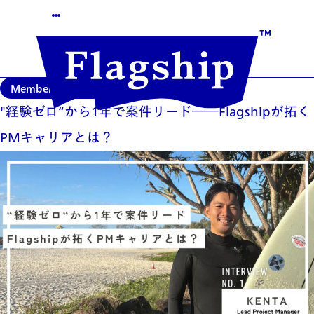
Ab
Member Interviews
2025/06/16
"経験ゼロ“から1年で案件リード──Flagshipが拓く
PMキャリアとは？