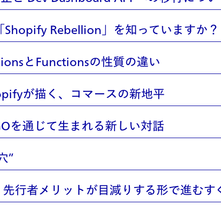
opify Rebellion」を知っていますか？
ionsとFunctionsの性質の違い
opifyが描く、コマースの新地平
GOを通じて生まれる新しい対話
穴”
り先行者メリットが目減りする形で進むす