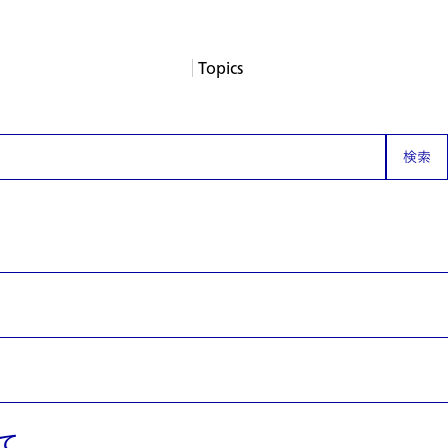
Topics
About
Services
Products
Careers
Support
Contact
News
Columns
App Blogs
検索
Events
いて